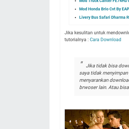
Mod Truck Canter FE74HD 
Mod Honda Brio Cvt By EA
Livery Bus Safari Dharma
Jika kesulitan untuk mendownloa
tutorialnya :
Cara Download
Jika tidak bisa downl
saya tidak menyimpan fi
menyarankan downloa
brwoser lain. Atau bis