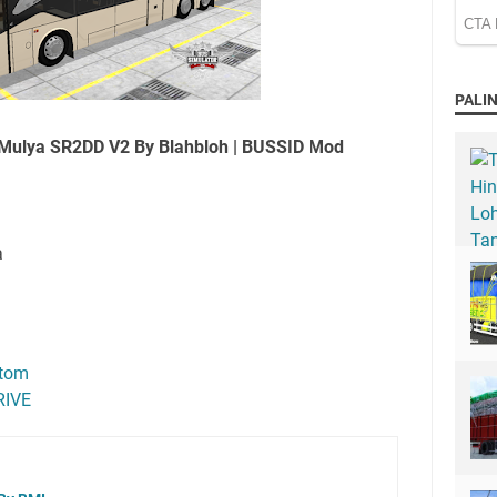
PALIN
 Mulya SR2DD V2 By Blahbloh | BUSSID Mod
a
tom
RIVE