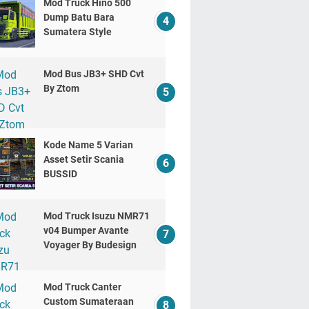
Mod Truck Hino 500
Dump Batu Bara
Sumatera Style
Mod Bus JB3+ SHD Cvt
By Ztom
Kode Name 5 Varian
Asset Setir Scania
BUSSID
Mod Truck Isuzu NMR71
v04 Bumper Avante
Voyager By Budesign
Mod Truck Canter
Custom Sumateraan