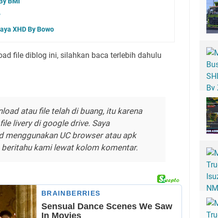
By BMI
P
 Raya XHD By Bowo
d file diblog ini, silahkan baca terlebih dahulu
oad atau file telah di buang, itu karena
le livery di google drive. Saya
d menggunakan UC browser atau apk
a beritahu kami lewat kolom komentar.