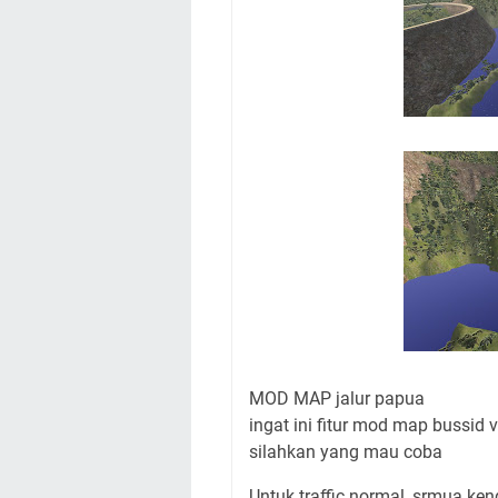
MOD MAP jalur papua
ingat ini fitur mod map bussi
silahkan yang mau coba
Untuk traffic normal, srmua ke