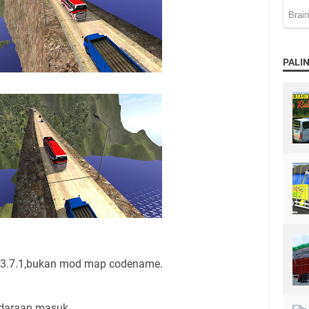
PALIN
d v3.7.1,bukan mod map codename.
ndaraan masuk.