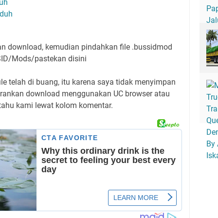
uh
duh
lian download, kemudian pindahkan file .bussidmod
SID/Mods/pastekan disini
ile telah di buang, itu karena saya tidak menyimpan
nyarankan download menggunakan UC browser atau
ritahu kami lewat kolom komentar.